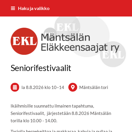
Siirry
Haku ja valikko
sivun
sisältöön
Sivuston etusivulle
Seniorifestivaalit
la 8.8.2026
klo 10
–
14
Mäntsälän tori
Ikäihmisille suunnattu ilmainen tapahtuma,
Seniorifestivaalit, järjestetään 8.8.2026 Mäntsälän
torilla klo 10.00 - 14.00.
Tarjolla hernekeittoa ja makkaraa, kahvia ja pullaa ja